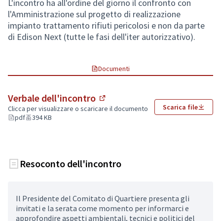
L'incontro ha all'ordine del giorno il confronto con
l'Amministrazione sul progetto di realizzazione
(Collegamento esterno)
impianto trattamento rifiuti pericolosi e non da parte
di Edison Next (tutte le fasi dell'iter autorizzativo).
Documenti
Verbale dell'incontro
(Si apre in una nuova scheda)
Scarica file
Clicca per visualizzare o scaricare il documento
pdf
394 KB
Resoconto dell'incontro
Il Presidente del Comitato di Quartiere presenta gli
invitati e la serata come momento per informarci e
approfondire aspetti ambientali, tecnici e politici del