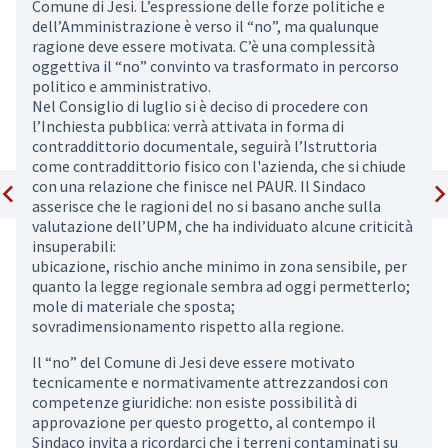
Comune di Jesi. L’espressione delle forze politiche e
dell’Amministrazione è verso il “no”, ma qualunque
ragione deve essere motivata. C’è una complessità
oggettiva il “no” convinto va trasformato in percorso
politico e amministrativo.
Nel Consiglio di luglio si è deciso di procedere con
l’Inchiesta pubblica: verrà attivata in forma di
contraddittorio documentale, seguirà l’Istruttoria
come contraddittorio fisico con l'azienda, che si chiude
con una relazione che finisce nel PAUR. Il Sindaco
asserisce che le ragioni del no si basano anche sulla
Elemento precedente
Ele
valutazione dell’UPM, che ha individuato alcune criticità
insuperabili:
ubicazione, rischio anche minimo in zona sensibile, per
quanto la legge regionale sembra ad oggi permetterlo;
mole di materiale che sposta;
sovradimensionamento rispetto alla regione.
Il “no” del Comune di Jesi deve essere motivato
tecnicamente e normativamente attrezzandosi con
competenze giuridiche: non esiste possibilità di
approvazione per questo progetto, al contempo il
Sindaco invita a ricordarci che i terreni contaminati su