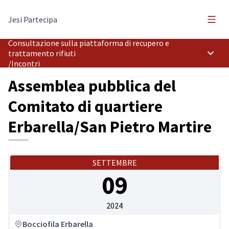
Menù 
Jesi Partecipa
Consultazione sulla piattaforma di recupero e
trattamento rifiuti
Menù p
/
Incontri
Assemblea pubblica del
Comitato di quartiere
Erbarella/San Pietro Martire
SETTEMBRE
09
2024
Bocciofila Erbarella