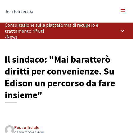
Menù 
Jesi Partecipa
Consultazione sulla piattaforma di recupero e
trattamento rifiuti
Menù p
/
News
Il sindaco: "Mai baratterò
diritti per convenienze. Su
Edison un percorso da fare
insieme"
Post ufficiale
03/08/2024 14:00