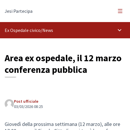
Menù 
Jesi Partecipa
Ex Ospedale civico
/
News
Menù p
Area ex ospedale, il 12 marzo
conferenza pubblica
Post ufficiale
03/03/2026 08:25
Giovedì della prossima settimana (12 marzo), alle ore